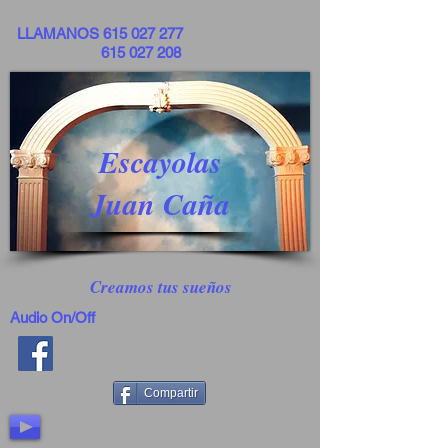
LLAMANOS
615 027 277
615 027 208
Escayolas
Juan Caña
Creamos tus sueños
Audio On/Off
Compartir