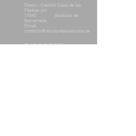
Direcc.: Camino Casa de las
Piedras s/n
11540 Sanlúcar de
Barrameda.
Email:
contacto@escayolasjuancana.es
Tel
615 027 277