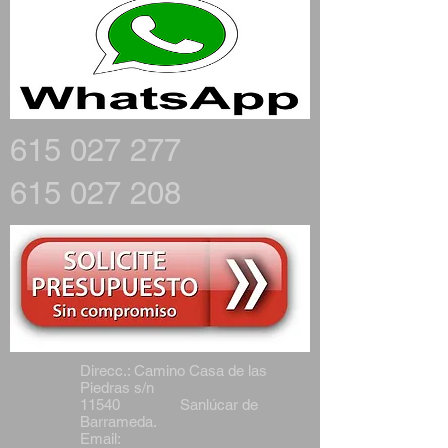
615 027 277
615 027 208
Direcc.: Camino Casa de las
Piedras s/n
11540 Sanlúcar de
Barrameda.
Email: