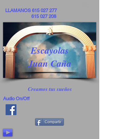
LLAMANOS
615 027 277
615 027 208
Escayolas
Juan Caña
Creamos tus sueños
Audio On/Off
Compartir